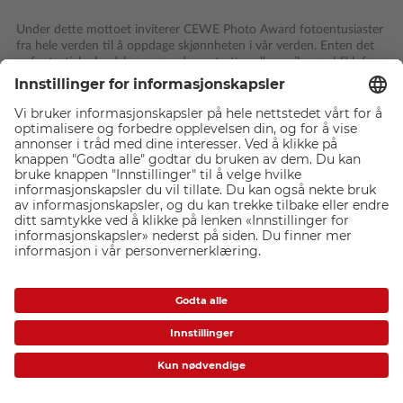
Under dette mottoet inviterer CEWE Photo Award fotoentusiaster
fra hele verden til å oppdage skjønnheten i vår verden. Enten det
er fantastiske landskap, rørende portretter eller unike øyeblikk fra
hverdagen – del ditt blikk på verden og send inn dine beste bilder.
Med ti varierte kategorier, i tillegg til Young Talent Award for unge
talenter på 25 år og yngre, har alle muligheten til å delta i verdens
største fotokonkurranse og vinne premier til en samlet verdi av
250 000 euro.
Og slik blir du med: